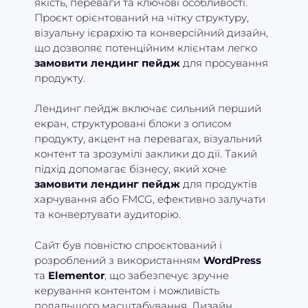
якість, переваги та ключові особливості.
Проєкт орієнтований на чітку структуру,
візуальну ієрархію та конверсійний дизайн,
що дозволяє потенційним клієнтам легко
замовити лендинг пейдж
для просування
продукту.
Лендинг пейдж включає сильний перший
екран, структуровані блоки з описом
продукту, акцент на перевагах, візуальний
контент та зрозумілі заклики до дії. Такий
підхід допомагає бізнесу, який хоче
замовити лендинг пейдж
для продуктів
харчування або FMCG, ефективно залучати
та конвертувати аудиторію.
Сайт був повністю спроєктований і
розроблений з використанням
WordPress
та
Elementor
, що забезпечує зручне
керування контентом і можливість
подальшого масштабування. Дизайн