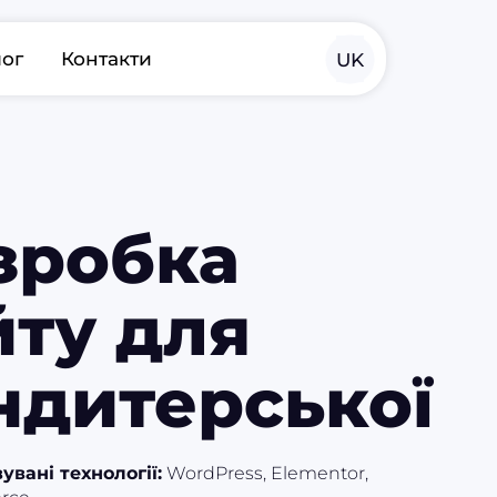
EN
лог
Контакти
UK
RU
зробка
йту для
ндитерської
увані технології:
WordPress, Elementor,