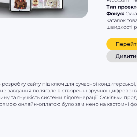
WooComme
Тип проект
Фокус:
Суча
каталок това
швидкості р
Перейт
Дивити
розробку сайту під ключ для сучасної кондитерської,
е завдання полягало в створенні зручної цифрової ві
ну та гнучкість системи лідогенерації. Оскільки прод
рямою онлайн-оплатою було замінено на кастомні фо