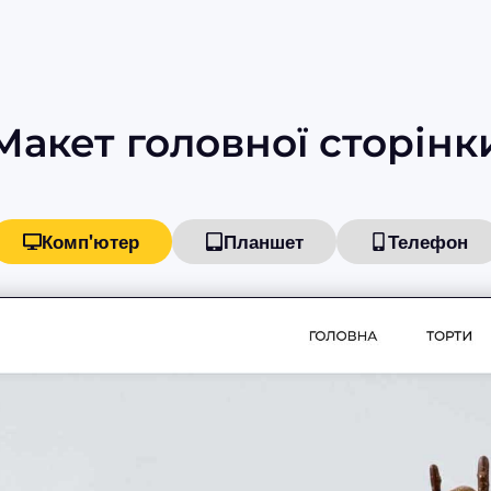
Макет головної сторінк
Комп'ютер
Планшет
Телефон