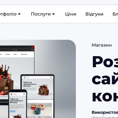
тфоліо
Послуги
Ціни
Відгуки
Б
Магазин
Ро
са
ко
Використов